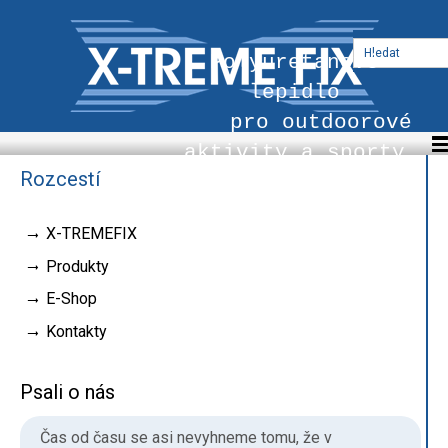
Polyuretanové
lepidlo
pro outdoorové
aktivity a sporty
Rozcestí
X-TREMEFIX
Produkty
E-Shop
Kontakty
Psali o nás
Čas od času se asi nevyhneme tomu, že v